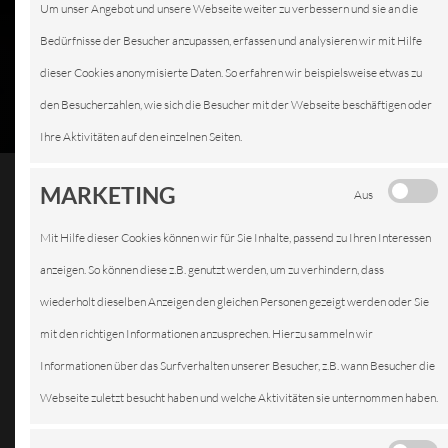
Um unser Angebot und unsere Webseite weiter zu verbessern und sie an die
Bedürfnisse der Besucher anzupassen, erfassen und analysieren wir mit Hilfe
dieser Cookies anonymisierte Daten. So erfahren wir beispielsweise etwas zu
den Besucherzahlen, wie sich die Besucher mit der Webseite beschäftigen oder
Ihre Aktivitäten auf den einzelnen Seiten.
MARKETING
Aus
Verantwortlich:
Mit Hilfe dieser Cookies können wir für Sie Inhalte, passend zu Ihren Interessen
Steffen’s Automobile GmbH & Co. KG
anzeigen. So können diese z.B. genutzt werden, um zu verhindern, dass
KfZ Werkstatt, Vertrieb von EU-Neuwagen und
wiederholt dieselben Anzeigen den gleichen Personen gezeigt werden oder Sie
Gebrauchtwagen
mit den richtigen Informationen anzusprechen. Hierzu sammeln wir
Kay Gerken
Informationen über das Surfverhalten unserer Besucher, z.B. wann Besucher die
Webseite zuletzt besucht haben und welche Aktivitäten sie unternommen haben.
Steuernummer: 50/201/12417