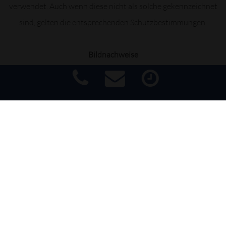
verwendet. Auch wenn diese nicht als solche gekennzeichnet
sind, gelten die entsprechenden Schutzbestimmungen.
Bildnachweise
Fotos: Axel Wolf
Grafiken: DYBOSIGN | Sandra Herrmann
Impressum
|
Haftungsausschluss
|
Datenschutz
|
Barrierefreiheit
Staatliche Verbraucherschlichtungsstelle
info@steffens-automobile.de
Zur außergerichtlichen Beilegung von
verbraucherrechtlichen Streitigkeiten hat die Europäische
Union eine Online-Plattform („OS-Plattform“) initiiert. Diese