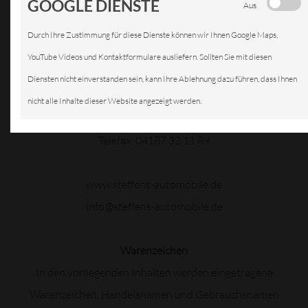
GOOGLE DIENSTE
Aus
USt-IdNr.: DE322589502
Durch Ihre Zustimmung für diese Dienste können wir Ihnen Google Maps,
Schierhorner Allee 6
YouTube Videos und Kontaktformulare ausliefern. Sollten Sie mit diesen
21271 Schierhorn
Diensten nicht einverstanden sein, kann Ihre Ablehnung dazu führen, dass Ihnen
Deutschland
nicht alle Inhalte dieser Website angezeigt werden.
Telefon: 04187 32 11 39
Telefax: 04187 32 11 89
www.steffens-automobile.de
info@steffens-automobile.de
Warenzeichen
In den vorliegenden Inhalten werden eingetragene
Warenzeichen, Handelsnamen und Gebrauchsnamen