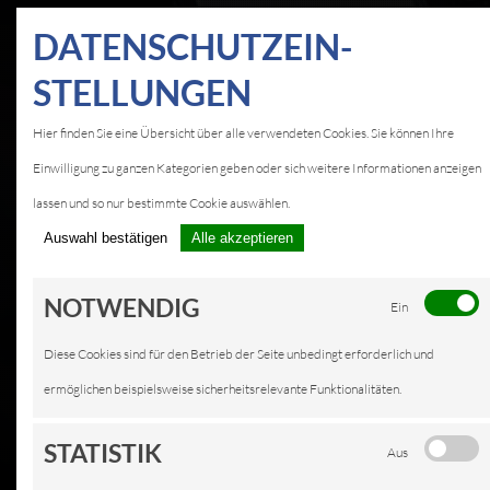
DATEN­SCHUTZ­EIN­
STELLUNGEN
KFZ-SERVICE IN
SCHIERHORN
Hier finden Sie eine Übersicht über alle verwendeten Cookies. Sie können Ihre
Einwilligung zu ganzen Kategorien geben oder sich weitere Informationen anzeigen
IMPRESSUM
lassen und so nur bestimmte Cookie auswählen.
Auswahl bestätigen
Alle akzeptieren
NOTWENDIG
Ein
Diese Cookies sind für den Betrieb der Seite unbedingt erforderlich und
ermöglichen beispielsweise sicherheitsrelevante Funktionalitäten.
STATISTIK
Aus