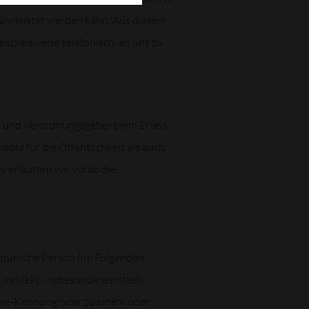
ährleistet werden kann. Aus diesem
spielsweise telefonisch, an uns zu
n- und Verordnungsgeber beim Erlass
l für die Öffentlichkeit als auch
, erläutern wir vorab die
natürliche Person (im Folgenden
r indirekt, insbesondere mittels
ine-Kennung oder zu einem oder