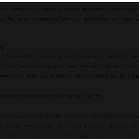
herheitslücken aufweisen, sodass ein absoluter Schutz nicht gew
son frei, personenbezogene Daten auch auf alternativen Wegen, bei
N
uf den Begrifflichkeiten, die durch den Europäischen Richtlinie
GVO) verwendet wurden. Unsere Datenschutzerklärung soll sowoh
er einfach lesbar und verständlich sein. Um dies zu gewährleisten
erklärung unter anderem die folgenden Begriffe:
rmationen, die sich auf eine identifizierte oder identifizierbare 
ntifizierbar wird eine natürliche Person angesehen, die direkt ode
em Namen, zu einer Kennnummer, zu Standortdaten, zu einer Onl