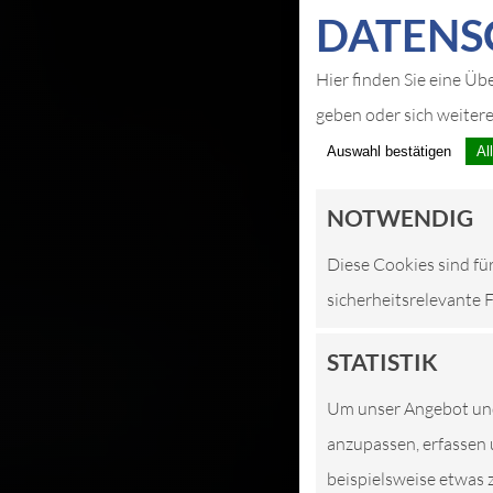
DATEN­S
Hier finden Sie eine Üb
geben oder sich weiter
Auswahl bestätigen
Al
NOTWENDIG
Diese Cookies sind fü
sicherheitsrelevante 
STATISTIK
Um unser Angebot und 
anzupassen, erfassen 
beispielsweise etwas 