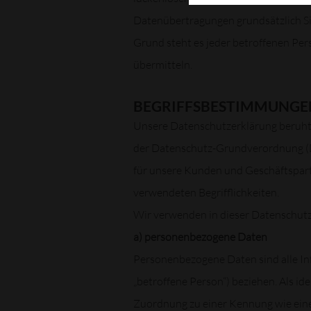
Datenübertragungen grundsätzlich Sic
Grund steht es jeder betroffenen Per
übermitteln.
BEGRIFFSBESTIMMUNGE
Unsere Datenschutzerklärung beruht a
der Datenschutz-Grundverordnung (DS
für unsere Kunden und Geschäftspartn
verwendeten Begrifflichkeiten.
Wir verwenden in dieser Datenschutz
a) personenbezogene Daten
Personenbezogene Daten sind alle Info
„betroffene Person“) beziehen. Als ide
Zuordnung zu einer Kennung wie ein