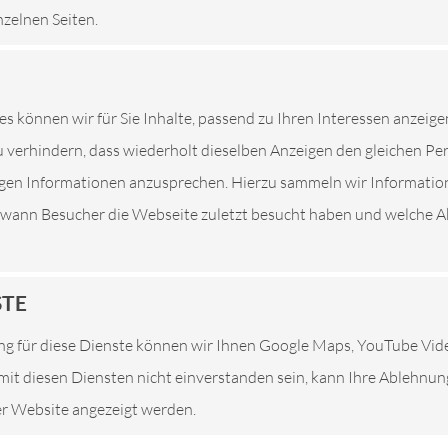
nzelnen Seiten.
Eine Nutzung unserer Internetseiten ist grundsätzlich ohne jed
es können wir für Sie Inhalte, passend zu Ihren Interessen anzeige
son besondere Services unseres Unternehmens über unsere Intern
 verhindern, dass wiederholt dieselben Anzeigen den gleichen P
sonenbezogener Daten erforderlich werden. Ist die Verarbeitung 
tigen Informationen anzusprechen. Hierzu sammeln wir Informatio
ung keine gesetzliche Grundlage, holen wir generell eine Einwillig
. wann Besucher die Webseite zuletzt besucht haben und welche Ak
 Daten, Kontaktdaten von Ihnen, Ihren Mitarbeitern, Kundendat
rson, erfolgt stets im Einklang mit der Datenschutz-Grundveror
r uns geltenden landesspezifischen Datenschutzbestimmungen. Mi
STE
lichkeit über Art, Umfang und Zweck der von uns erhobenen, ge
g für diese Dienste können wir Ihnen Google Maps, YouTube Vi
. Ferner werden betroffene Personen mittels dieser Datenschutz
e mit diesen Diensten nicht einverstanden sein, kann Ihre Ablehnu
ser Website angezeigt werden.
Verantwortlicher zahlreiche technische und organisatorische Maß
nternetseite verarbeiteten personenbezogenen Daten sicherzustel