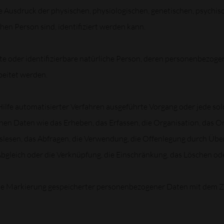
usdruck der physischen, physiologischen, genetischen, psychische
chen Person sind, identifiziert werden kann.
erte oder identifizierbare natürliche Person, deren personenbezog
beitet werden.
 Hilfe automatisierter Verfahren ausgeführte Vorgang oder jede so
Daten wie das Erheben, das Erfassen, die Organisation, das Ord
lesen, das Abfragen, die Verwendung, die Offenlegung durch Über
Abgleich oder die Verknüpfung, die Einschränkung, das Löschen ode
ie Markierung gespeicherter personenbezogener Daten mit dem Zie